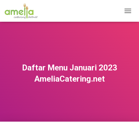
T
O
G
G
L
E
N
A
V
Daftar Menu Januari 2023
I
G
AmeliaCatering.net
A
T
I
O
N