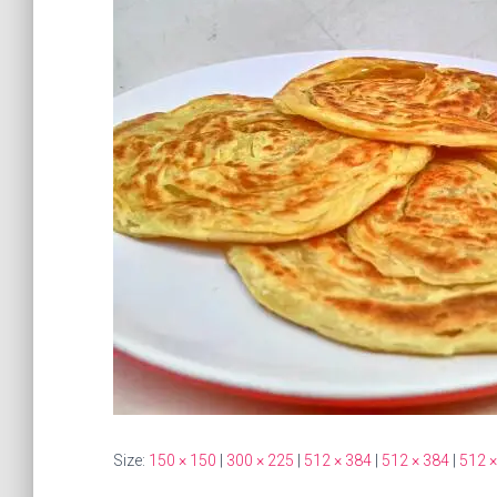
Size:
150 × 150
|
300 × 225
|
512 × 384
|
512 × 384
|
512 ×