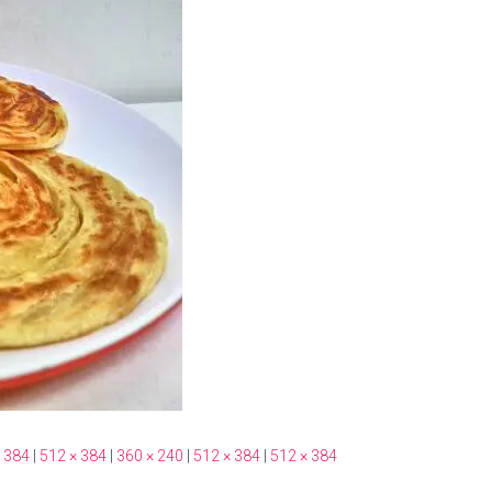
 384
|
512 × 384
|
360 × 240
|
512 × 384
|
512 × 384