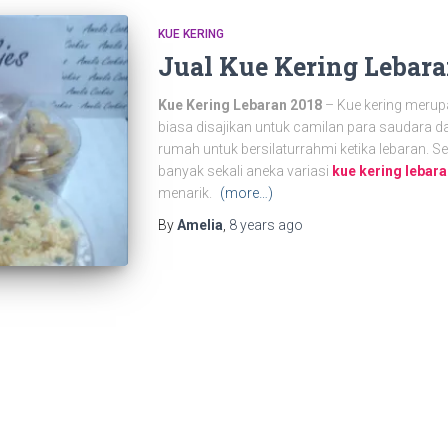
KUE KERING
Jual Kue Kering Lebar
Kue Kering Lebaran 2018
– Kue kering merupa
biasa disajikan untuk camilan para saudara d
rumah untuk bersilaturrahmi ketika lebaran. S
banyak sekali aneka variasi
kue kering lebara
menarik.
(more…)
By
Amelia
,
8 years
ago