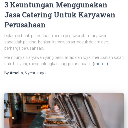
3 Keuntungan Menggunakan
Jasa Catering Untuk Karyawan
Perusahaan
Dalam sebuah perusahaan peran pegawai atau karyawan
sangatlah penting, bahkan karyawan termasuk dalam aset
berharga perusahaan.
Mempunyai karyawan yang berkualitas dan loyal merupakan salah
satu hal yang menguntungkan bagi perusahaan.
(more…)
By
Amelia
,
5 years
ago