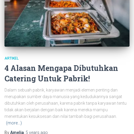
ARTIKEL
4 Alasan Mengapa Dibutuhkan
Catering Untuk Pabrik!
Dalam sebuah pabrik, karyawan menjadi elemen penting dan
merupakan sumber daya manusia yang kedudukannya sangat
dibutuhkan oleh perusahaan, karena pabrik tanpa karyawan tentu
tidak akan berjalan dengan baik karena mereka mampu
menentukan kesuksesan dan nilai tambah bagi perusahaan.
(more…)
By
Amelia
,
5 years
ago