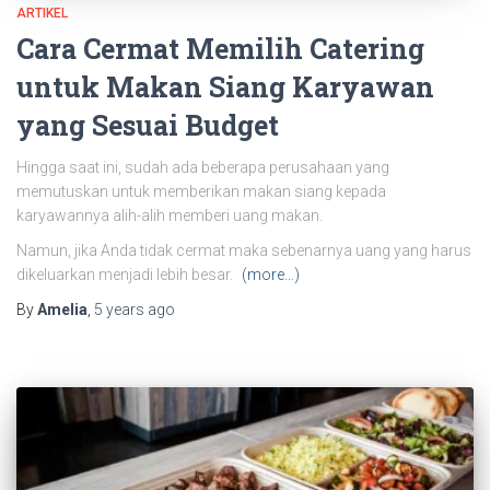
ARTIKEL
Cara Cermat Memilih Catering
untuk Makan Siang Karyawan
yang Sesuai Budget
Hingga saat ini, sudah ada beberapa perusahaan yang
memutuskan untuk memberikan makan siang kepada
karyawannya alih-alih memberi uang makan.
Namun, jika Anda tidak cermat maka sebenarnya uang yang harus
dikeluarkan menjadi lebih besar.
(more…)
By
Amelia
,
5 years
ago