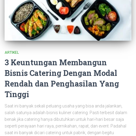
ARTIKEL
3 Keuntungan Membangun
Bisnis Catering Dengan Modal
Rendah dan Penghasilan Yang
Tinggi
Saat ini banyak sekali peluang usaha yang bisa anda jalankan,
salah satunya adalah bisnis kuliner catering. Pasti terbesit dalam
benak jika catering hanya dibutuhkan untuk hari-hari besar saja
seperti perayaan hari raya, pernikahan, rapat, dan event. Padahal
saat ini banyak dicari catering untuk pabrik, dengan begitu