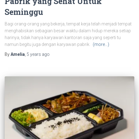
Pabrik yang Sehat Untuk
Seminggu
Bagi orang-orang yang bekerja, tempat kerja telah menjadi tempat
menghabiskan sebagian besar waktu dalam hidup mereka setiap
harinya, tidak hanya karyawan kantoran saja yang seperti tu
namun begitu juga dengan karyawan pabrik.
(more…)
By
Amelia
,
5 years
ago