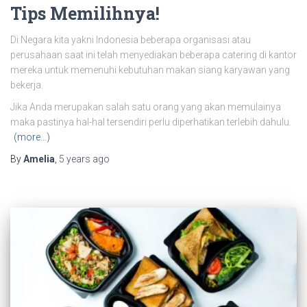
Tips Memilihnya!
Di Negara kita yakni Indonesia beberapa organisasi atau
perusahaan saat ini telah menyediakan beberapa catering di kantor
mereka untuk memenuhi kebutuhan makan siang karyawan yang
bekerja.
Jika Anda merupakan salah satu orang yang akan memulainya
maka pastinya hal-hal tersendiri perlu diperhatikan terlebih dahulu.
(more…)
By
Amelia
,
5 years
ago