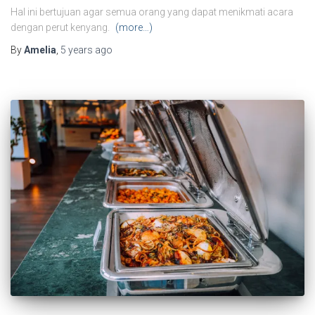
Hal ini bertujuan agar semua orang yang dapat menikmati acara
dengan perut kenyang.
(more…)
By
Amelia
,
5 years
ago