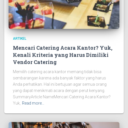
ARTIKEL
Mencari Catering Acara Kantor? Yuk,
Kenali Kriteria yang Harus Dimiliki
Vendor Catering
Memilih catering acara kantor memang tidak bisa
sembarangan karena ada banyak faktor yang harus
Anda perhatikan. Hal ini bertujuan agar semua orang
yang dapat menikmati acara dengan perut kenyang.
SummaryArticle NameMencari Catering Acara Kantor?
Yuk,
Read more…