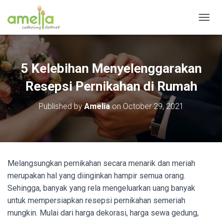
T
O
G
G
L
5 Kelebihan Menyelenggarakan
E
N
Resepsi Pernikahan di Rumah
A
V
Published by
Amelia
on
October 29, 2021
I
G
A
T
I
O
Melangsungkan pernikahan secara menarik dan meriah
N
merupakan hal yang diinginkan hampir semua orang.
Sehingga, banyak yang rela mengeluarkan uang banyak
untuk mempersiapkan resepsi pernikahan semeriah
mungkin. Mulai dari harga dekorasi, harga sewa gedung,