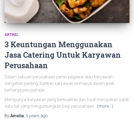
ARTIKEL
3 Keuntungan Menggunakan
Jasa Catering Untuk Karyawan
Perusahaan
Dalam sebuah perusahaan peran pegawai atau karyawan
sangatlah penting, bahkan karyawan termasuk dalam aset
berharga perusahaan.
Mempunyai karyawan yang berkualitas dan loyal merupakan salah
satu hal yang menguntungkan bagi perusahaan.
(more…)
By
Amelia
,
5 years
ago