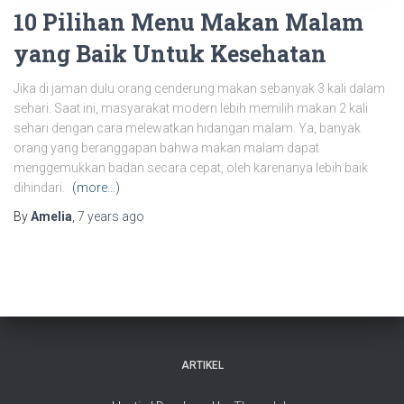
10 Pilihan Menu Makan Malam
yang Baik Untuk Kesehatan
Jika di jaman dulu orang cenderung makan sebanyak 3 kali dalam
sehari. Saat ini, masyarakat modern lebih memilih makan 2 kali
sehari dengan cara melewatkan hidangan malam. Ya, banyak
orang yang beranggapan bahwa makan malam dapat
menggemukkan badan secara cepat, oleh karenanya lebih baik
dihindari.
(more…)
By
Amelia
,
7 years
ago
ARTIKEL