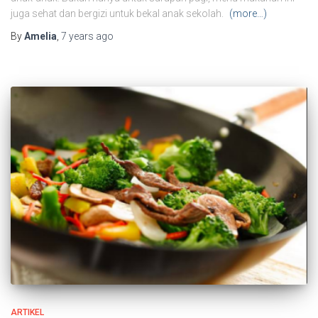
juga sehat dan bergizi untuk bekal anak sekolah.
(more…)
By
Amelia
,
7 years
ago
ARTIKEL