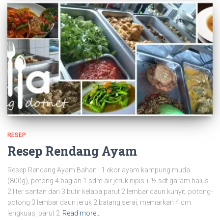
RESEP
Resep Rendang Ayam
Resep Rendang Ayam Bahan : 1 ekor ayam kampung muda
(800g), potong 4 bagian 1 sdm air jeruk nipis + ½ sdt garam halus
2 liter santan dari 3 butir kelapa parut 2 lembar daun kunyit, potong-
potong 3 lembar daun jeruk 2 batang serai, memarkan 4 cm
lengkuas, parut 2
Read more…