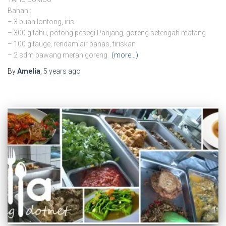
Bahan :
– 3 buah lontong, iris
– 300 g tahu, potong pesegi Panjang, goreng setengah matang
– 100 g tauge, rendam air panas, tiriskan
– 2 sdm bawang merah goreng
(more…)
By
Amelia
,
5 years
ago