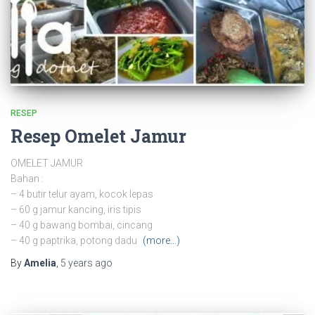
RESEP
Resep Omelet Jamur
OMELET JAMUR
Bahan :
– 4 butir telur ayam, kocok lepas
– 60 g jamur kancing, iris tipis
– 40 g bawang bombai, cincang
– 40 g paptrika, potong dadu
(more…)
By
Amelia
,
5 years
ago