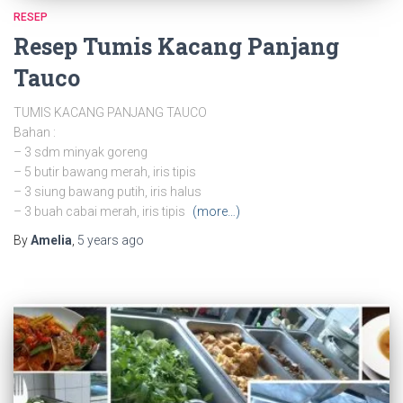
RESEP
Resep Tumis Kacang Panjang
Tauco
TUMIS KACANG PANJANG TAUCO
Bahan :
– 3 sdm minyak goreng
– 5 butir bawang merah, iris tipis
– 3 siung bawang putih, iris halus
– 3 buah cabai merah, iris tipis
(more…)
By
Amelia
,
5 years
ago