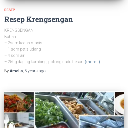
RESEP
Resep Krengsengan
KRENGSENGAN
Bahan :
– 2sdm kecap manis
– 1 sdm petis udang
– 4 sdm air
– 250g daging kambing, potong dadu besar
(more…)
By
Amelia
,
5 years
ago