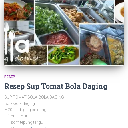
RESEP
Resep Sup Tomat Bola Daging
SUP TOMAT BOLA-BOLA DAGING
Bola-bola daging :
– 200 g daging cincang
– 1 butir telur
– 1 sdm tepung terigu