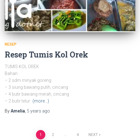
RESEP
Resep Tumis Kol Orek
TUMIS KOL OREK
Bahan :
– 2 sdm minyak goreng
– 3 siung bawang putih, cincang
– 4 butir bawang merah, cincang
– 2 butir telur
(more…)
By
Amelia
,
5 years
ago
Posts
1
2
…
4
NEXT