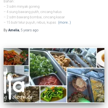
Bahan :
– 3 sdm minyak goreng
– 4 siung bawang putih, cincang halus
– 2 sdm bawang bombai, cincang kasar
– 15 butir telur puyuh, rebus, kupas
(more…)
By
Amelia
,
5 years
ago