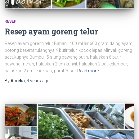
RESEP
Resep ayam goreng telur
Resep ayam goreng telur Bahan : 400 ml air 600 gram daing ayam,
potong beserta tulangnya 4 butir telur, kocok lepas Minyak goreng
secukupnya Bumbu : 5 siung bawang putih, haluskan 6 butir
bawang merah, haluskan 2 cm kunyit, haluskan 2 sdt ketumbar,
haluskan 2 cm lengkuas, parut ½ sdt
Read more…
By
Amelia
,
4 years
ago