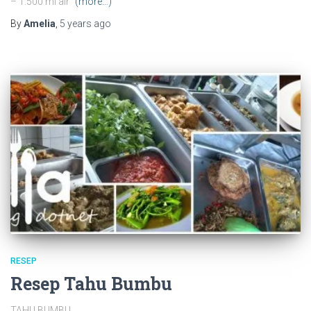
– 1.500 ml air
(more…)
By
Amelia
,
5 years
ago
RESEP
Resep Tahu Bumbu
TAHU BUMBU