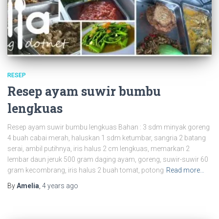
RESEP
Resep ayam suwir bumbu
lengkuas
Resep ayam suwir bumbu lengkuas Bahan : 3 sdm minyak goreng
4 buah cabai merah, haluskan 1 sdm ketumbar, sangria 2 batang
serai, ambil putihnya, iris halus 2 cm lengkuas, memarkan 2
lembar daun jeruk 500 gram daging ayam, goreng, suwir-suwir 60
gram kecombrang, iris halus 2 buah tomat, potong
Read more…
By
Amelia
,
4 years
ago