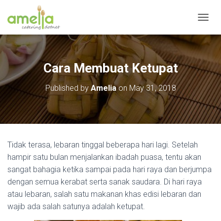
T
O
G
G
L
Cara Membuat Ketupat
E
N
Published by
Amelia
on
May 31, 2018
A
V
I
G
A
T
Tidak terasa, lebaran tinggal beberapa hari lagi. Setelah
I
O
hampir satu bulan menjalankan ibadah puasa, tentu akan
N
sangat bahagia ketika sampai pada hari raya dan berjumpa
dengan semua kerabat serta sanak saudara. Di hari raya
atau lebaran, salah satu makanan khas edisi lebaran dan
wajib ada salah satunya adalah ketupat.