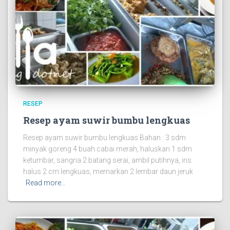
RESEP
Resep ayam suwir bumbu lengkuas
Resep ayam suwir bumbu lengkuas Bahan : 3 sdm
minyak goreng 4 buah cabai merah, haluskan 1 sdm
ketumbar, sangria 2 batang serai, ambil putihnya, iris
halus 2 cm lengkuas, memarkan 2 lembar daun jeruk
Read more…