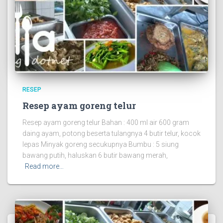
RESEP
Resep ayam goreng telur
Resep ayam goreng telur Bahan : 400 ml air 600 gram
daing ayam, potong beserta tulangnya 4 butir telur, kocok
lepas Minyak goreng secukupnya Bumbu : 5 siung
bawang putih, haluskan 6 butir bawang merah,
Read more…