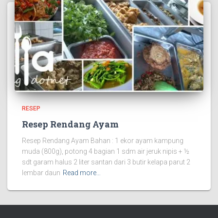
RESEP
Resep Rendang Ayam
Resep Rendang Ayam Bahan : 1 ekor ayam kampung
muda (800g), potong 4 bagian 1 sdm air jeruk nipis + ½
sdt garam halus 2 liter santan dari 3 butir kelapa parut 2
lembar daun
Read more…