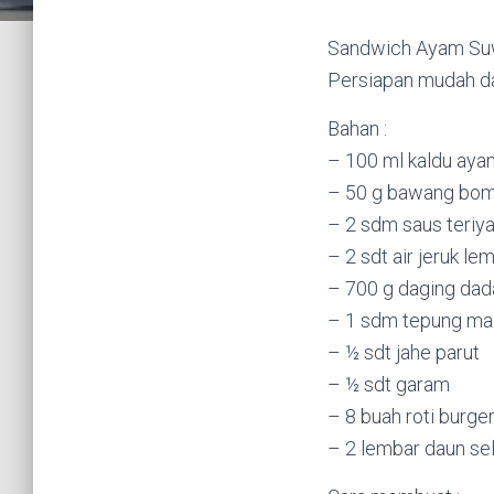
Sandwich Ayam Suwi
Persiapan mudah d
Bahan :
– 100 ml kaldu aya
– 50 g bawang bomba
– 2 sdm saus teriya
– 2 sdt air jeruk le
– 700 g daging dada
– 1 sdm tepung maiz
– ½ sdt jahe parut
– ½ sdt garam
– 8 buah roti burger
– 2 lembar daun se