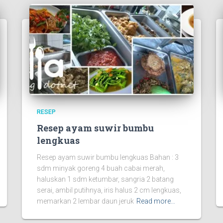
RESEP
Resep ayam suwir bumbu
lengkuas
Resep ayam suwir bumbu lengkuas Bahan : 3
sdm minyak goreng 4 buah cabai merah,
haluskan 1 sdm ketumbar, sangria 2 batang
serai, ambil putihnya, iris halus 2 cm lengkuas,
memarkan 2 lembar daun jeruk
Read more…