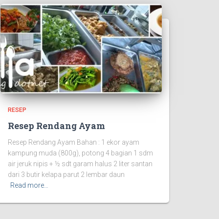
RESEP
Resep Rendang Ayam
Resep Rendang Ayam Bahan : 1 ekor ayam
kampung muda (800g), potong 4 bagian 1 sdm
air jeruk nipis + ½ sdt garam halus 2 liter santan
dari 3 butir kelapa parut 2 lembar daun
Read more…