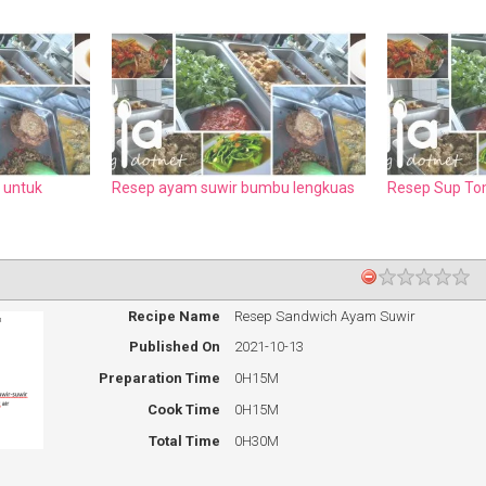
 untuk
Resep ayam suwir bumbu lengkuas
Resep Sup To
Recipe Name
Resep Sandwich Ayam Suwir
Published On
2021-10-13
Preparation Time
0H15M
Cook Time
0H15M
Total Time
0H30M