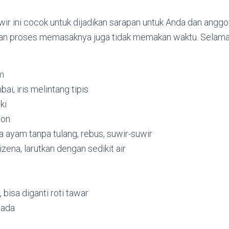
r ini cocok untuk dijadikan sarapan untuk Anda dan anggot
an proses memasaknya juga tidak memakan waktu. Selam
m
i, iris melintang tipis
ki
mon
 ayam tanpa tulang, rebus, suwir-suwir
ena, larutkan dengan sedikit air
, bisa diganti roti tawar
lada