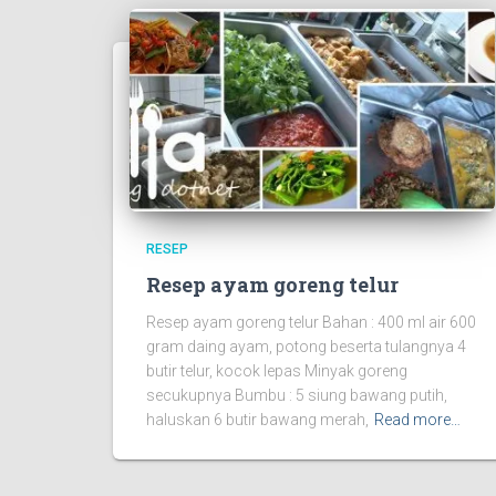
RESEP
Resep ayam goreng telur
Resep ayam goreng telur Bahan : 400 ml air 600
gram daing ayam, potong beserta tulangnya 4
butir telur, kocok lepas Minyak goreng
secukupnya Bumbu : 5 siung bawang putih,
haluskan 6 butir bawang merah,
Read more…